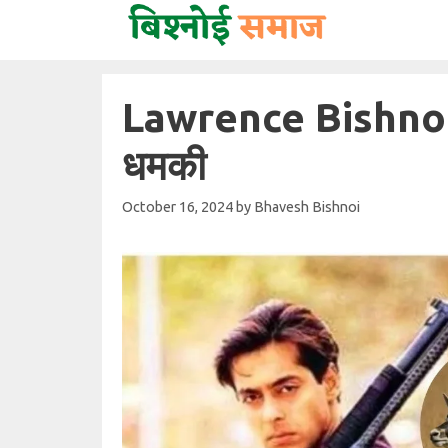
Skip
to
content
Lawrence Bishnoi न
धमकी
October 16, 2024
by
Bhavesh Bishnoi