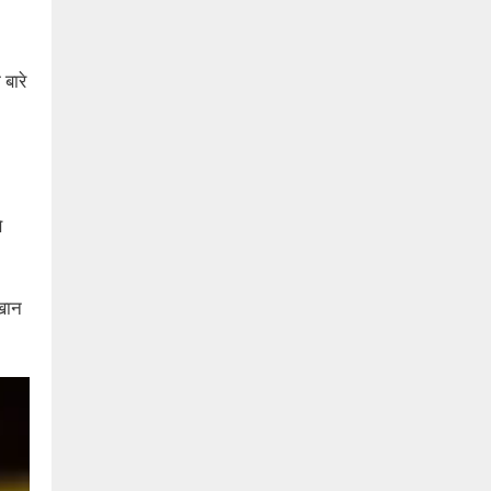
बारे
े
खान